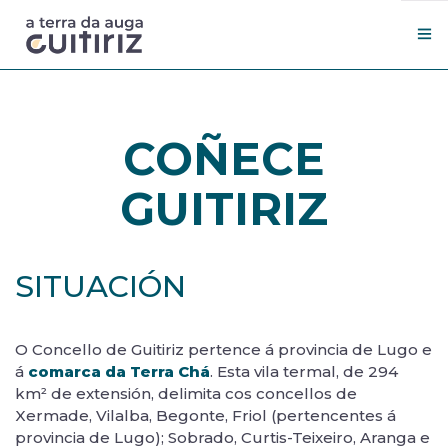
Coñece Guitiriz
COÑECE
Qué ver
Comer e durmir
GUITIRIZ
Novas
Contacto
Concello
SITUACIÓN
GAL
O Concello de Guitiriz pertence á provincia de Lugo e
á
comarca da Terra Chá
. Esta vila termal, de 294
km² de extensión, delimita cos concellos de
Xermade, Vilalba, Begonte, Friol (pertencentes á
provincia de Lugo); Sobrado, Curtis-Teixeiro, Aranga e